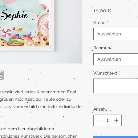
Preis
16,00 €
Größe
*
Auswählen
Rahmen
*
Auswählen
Wunschtext
*
rinzessin ziert jedes Kinderzimmer! Egal
rüßen möchtest, zur Taufe oder zu
 als Namensbild eine tolle, individuelle
Anzahl
*
und dem hier abgebildeten
rsönliches Kunstwerk. Die persönlichen