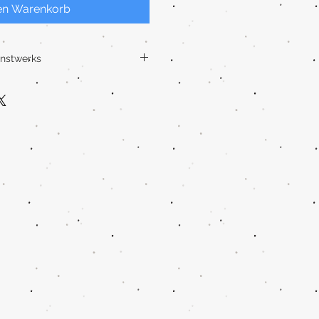
en Warenkorb
unstwerks
lier in der Lüneburger
ach Deinen Angaben ein
z persönliches Kunstwerk.
dgezeichnet, mit einer
llfarben, Zeichentusche und
end bearbeite ich sie digital auf
 und danach gehen sie in den
wertigen, individualisierten
festen Fine Art Papier. Dieses
andgeschöpfte Struktur und
20 g/m².