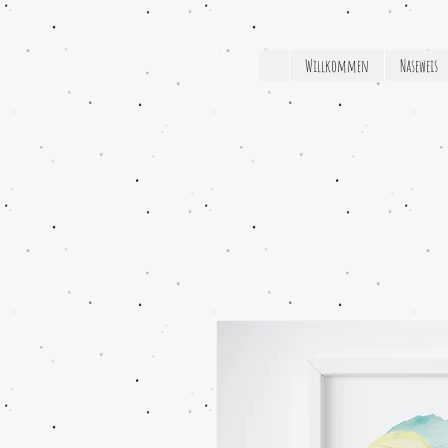
Frauke
Eickert
Willkommen
Naseweis