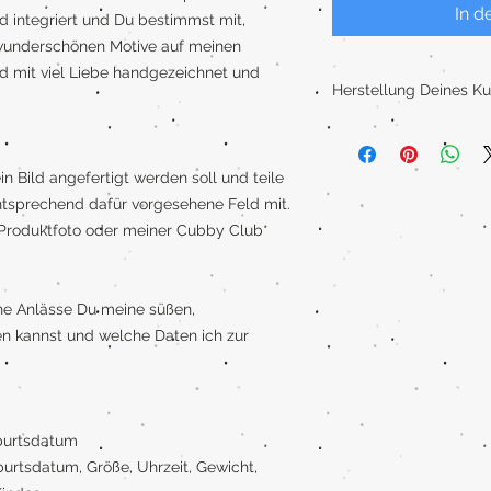
In d
d integriert und Du bestimmst mit,
 wunderschönen Motive auf meinen
 mit viel Liebe handgezeichnet und
Herstellung Deines K
Frisch aus meinem Ate
Heide! Ich gestalte n
individuelles und gan
n Bild angefertigt werden soll und teile
tsprechend dafür vorgesehene Feld mit.
Die Bilder werden han
n Produktfoto oder meiner Cubby Club
Mixtechnik aus Aquare
Farbstiften. Anschließ
meinem Graphictablet
che Anlässe Du meine süßen,
Druck.
zen kannst und welche Daten ich zur
Du erhältst einen hoch
Kunstdruck auf einem 
Papier besitzt eine h
eine Grammatur von 2
burtsdatum
rtsdatum, Größe, Uhrzeit, Gewicht,