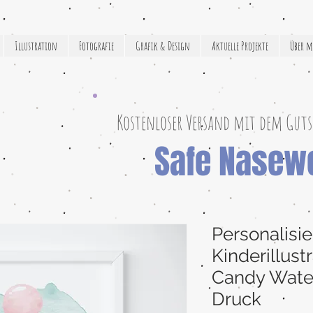
Illustration
Fotografie
Grafik & Design
Aktuelle Projekte
Über m
Kostenloser Versand mit dem Guts
Safe Nasew
Personalisie
Kinderillust
Candy Water
Druck