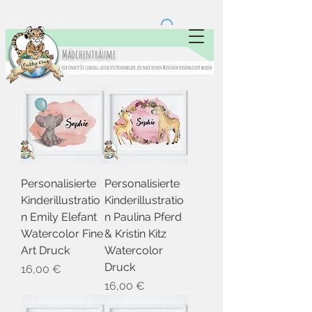
Frauke
Eickert
Mädchenträume
Personalisierte
Personalisierte
Kinderillustratio
Kinderillustratio
n Emily Elefant
n Paulina Pferd
Watercolor Fine
& Kristin Kitz
Art Druck
Watercolor
Druck
Preis
16,00 €
Preis
16,00 €