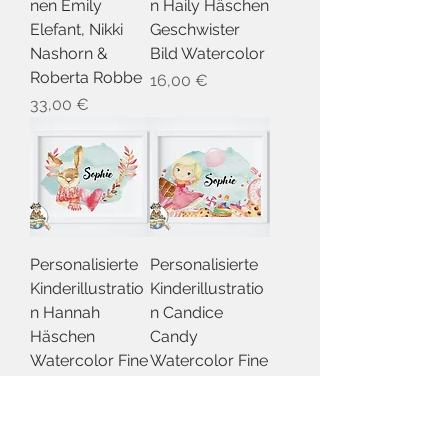
nen Emily
n Haily Häschen
Elefant, Nikki
Geschwister
Nashorn &
Bild Watercolor
Roberta Robbe
Preis
16,00 €
Preis
33,00 €
Personalisierte
Personalisierte
Kinderillustratio
Kinderillustratio
n Hannah
n Candice
Häschen
Candy
Watercolor Fine
Watercolor Fine
Art Druck
Art Druck
Preis
Preis
16,00 €
16,00 €