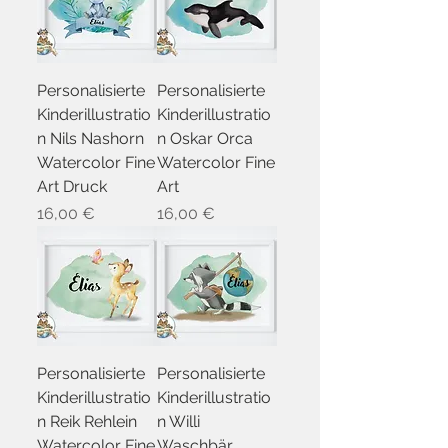
Personalisierte
Personalisierte
Kinderillustratio
Kinderillustratio
n Nils Nashorn
n Oskar Orca
Watercolor Fine
Watercolor Fine
Art Druck
Art
Preis
Preis
16,00 €
16,00 €
Personalisierte
Personalisierte
Kinderillustratio
Kinderillustratio
n Reik Rehlein
n Willi
Watercolor Fine
Waschbär