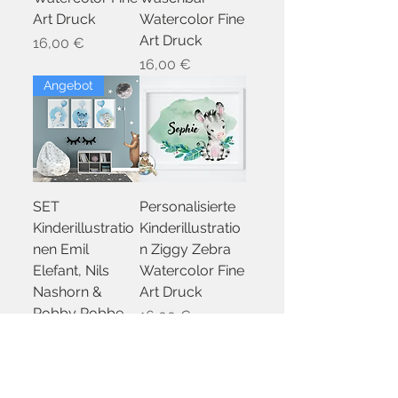
Art Druck
Watercolor Fine
Art Druck
Preis
16,00 €
Preis
16,00 €
Angebot
SET
Personalisierte
Kinderillustratio
Kinderillustratio
nen Emil
n Ziggy Zebra
Elefant, Nils
Watercolor Fine
Nashorn &
Art Druck
Robby Robbe
Preis
16,00 €
Preis
33,00 €