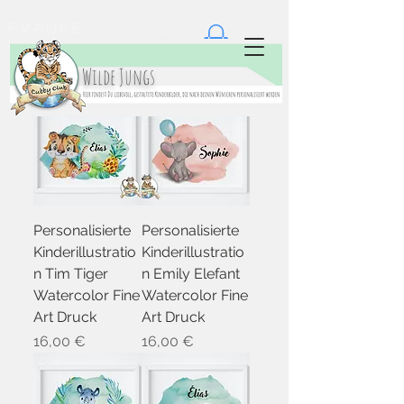
Frauke
Eickert
Wilde Jungs
Personalisierte
Personalisierte
Kinderillustratio
Kinderillustratio
n Tim Tiger
n Emily Elefant
Watercolor Fine
Watercolor Fine
Art Druck
Art Druck
Preis
Preis
16,00 €
16,00 €