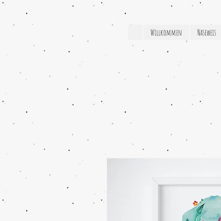
Frauke
Eickert
Willkommen
Naseweis