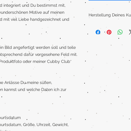
d integriert und Du bestimmst mit,
 wunderschönen Motive auf meinen
Herstellung Deines K
 mit viel Liebe handgezeichnet und
Frisch aus meinem Ate
Heide! Ich gestalte n
individuelles und gan
n Bild angefertigt werden soll und teile
Die Bilder werden han
tsprechend dafür vorgesehene Feld mit.
Mixtechnik aus Aquare
n Produktfoto oder meiner Cubby Club
Farbstiften. Anschließ
meinem Graphictablet
Druck.
che Anlässe Du meine süßen,
Du erhältst einen hoch
zen kannst und welche Daten ich zur
Kunstdruck auf einem 
Papier besitzt eine h
eine Grammatur von 2
burtsdatum
rtsdatum, Größe, Uhrzeit, Gewicht,