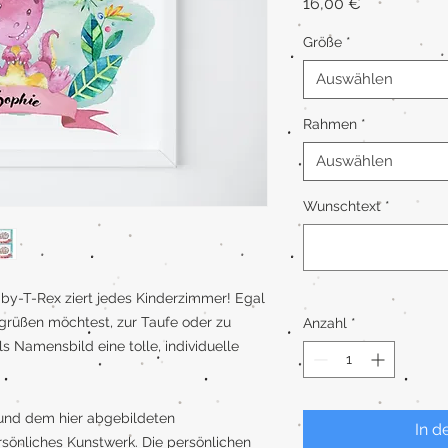
Preis
16,00 €
Größe
*
Auswählen
Rahmen
*
Auswählen
Wunschtext
*
 Baby-T-Rex ziert jedes Kinderzimmer! Egal
rüßen möchtest, zur Taufe oder zu
Anzahl
*
ls Namensbild eine tolle, individuelle
und dem hier abgebildeten
In d
rsönliches Kunstwerk. Die persönlichen