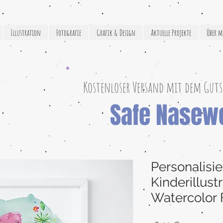
Illustration
Fotografie
Grafik & Design
Aktuelle Projekte
Über m
Kostenloser Versand mit dem Guts
Safe Nasew
Personalisie
Kinderillust
Watercolor 