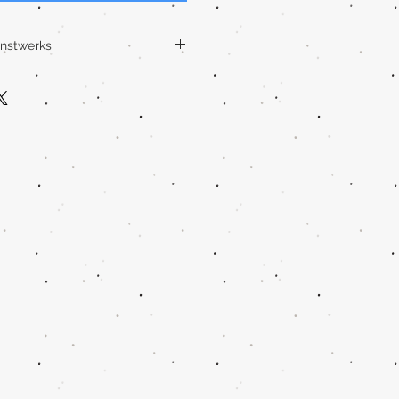
unstwerks
lier in der Lüneburger
ach Deinen Angaben ein
z persönliches Kunstwerk.
dgezeichnet, mit einer
llfarben, Zeichentusche und
end bearbeite ich sie digital auf
 und danach gehen sie in den
wertigen, individualisierten
festen Fine Art Papier. Dieses
andgeschöpfte Struktur und
20 g/m².